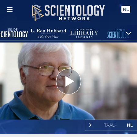
NL
Play
Video
TAAL:
NL