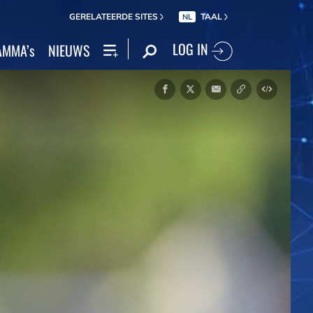
GERELATEERDE SITES
TAAL
NL
LOG IN
MMA’s
NIEUWS