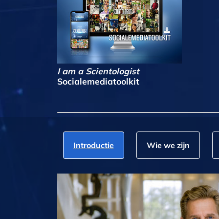
I am a Scientologist
Socialemediatoolkit
Introductie
Wie we zijn