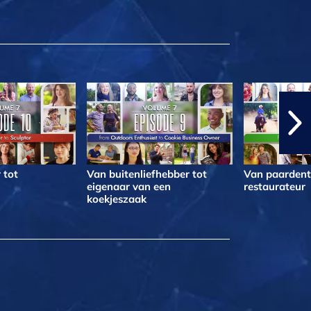
 tot
Van buitenliefhebber tot
Van paardentr
eigenaar van een
restaurateur
koekjeszaak