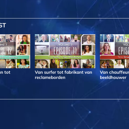
ST
n tot
Van surfer tot fabrikant van
Van chauffeur
reclameborden
beeldhouwer