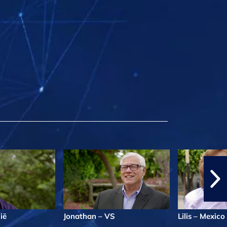
ië
Jonathan – VS
Lilis – Mexico