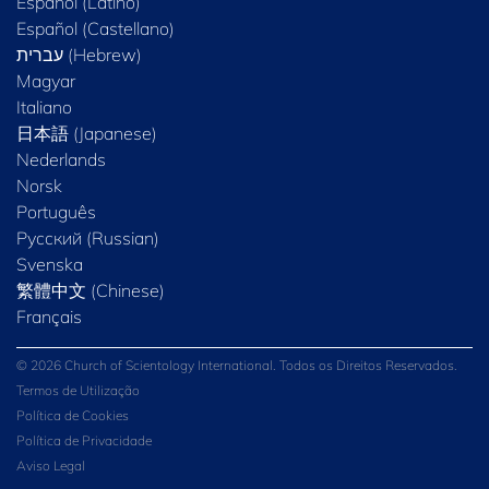
Español (Latino)
Español (Castellano)
Magyar
Italiano
日本語 (Japanese)
Nederlands
Norsk
Português
Русский (Russian)
Svenska
繁體中文 (Chinese)
Français
© 2026 Church of Scientology International. Todos os Direitos Reservados.
Termos de Utilização
Política de Cookies
Política de Privacidade
Aviso Legal