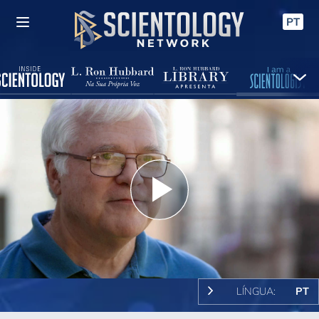
PT
Play
Video
LÍNGUA:
PT