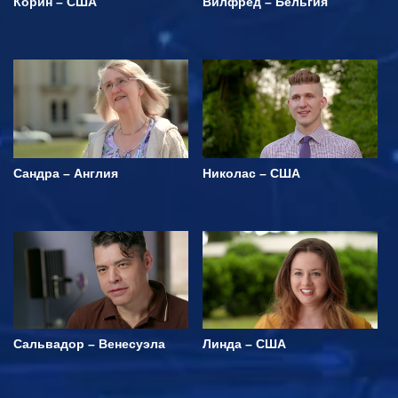
Корин – США
Вилфред – Бельгия
Сандра – Англия
Николас – США
Сальвадор – Венесуэла
Линда – США