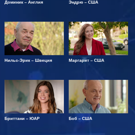
Доминик – Англия
Эндрю – США
Нильс-Эрик – Швеция
Маргарит – США
Бриттани – ЮАР
Боб – США