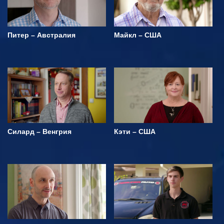
Питер – Австралия
Майкл – США
Силард – Венгрия
Кэти – США