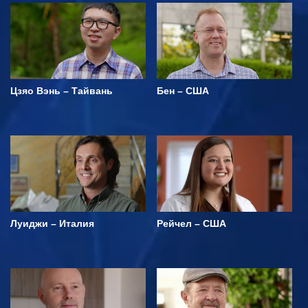
Цзяо Вэнь – Тайвань
Бен – США
Луиджи – Италия
Рейчел – США