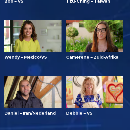
Bob – VS
Tzu-Ching – Taiwan
Wendy – Mexico/VS
Camerene – Zuid‑Afrika
Daniel – Iran/Nederland
Debbie – VS