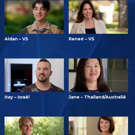
Aidan – VS
Reneé – VS
Itay – Israël
Jane – Thailand/Australië