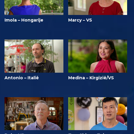
Imola – Hongarije
Marcy – VS
Antonio – Italië
Medina – Kirgizië/VS