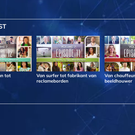
ST
n tot
Van surfer tot fabrikant van
Van chauffeur
reclameborden
beeldhouwer