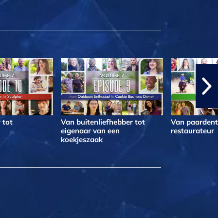
 tot
Van buitenliefhebber tot
Van paardentr
eigenaar van een
restaurateur
koekjeszaak