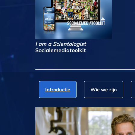
I am a Scientologist
Socialemediatoolkit
Introductie
Wie we zijn