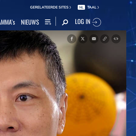
GERELATEERDE SITES
TAAL
NL
LOG IN
MMA’s
NIEUWS