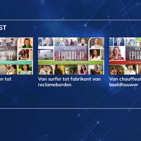
ST
n tot
Van surfer tot fabrikant van
Van chauffeur
reclameborden
beeldhouwer