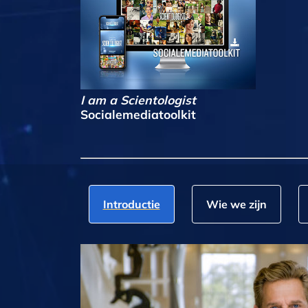
I am a Scientologist
Socialemediatoolkit
Introductie
Wie we zijn