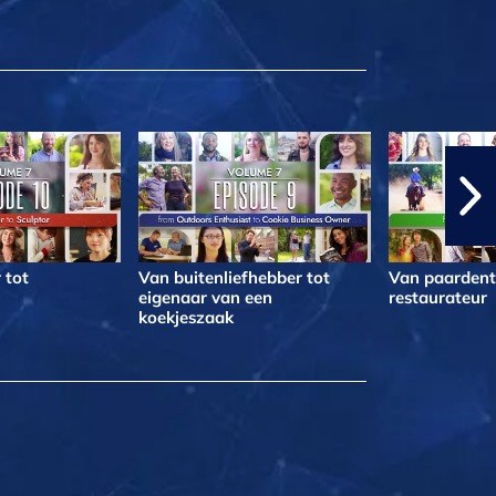
 tot
Van buitenliefhebber tot
Van paardentr
eigenaar van een
restaurateur
koekjeszaak