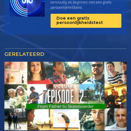
eenvoudig als beginnen met een gratis
persoonlijkheids­test.
Doe een gratis
persoonlijkheidstest
GERELATEERD