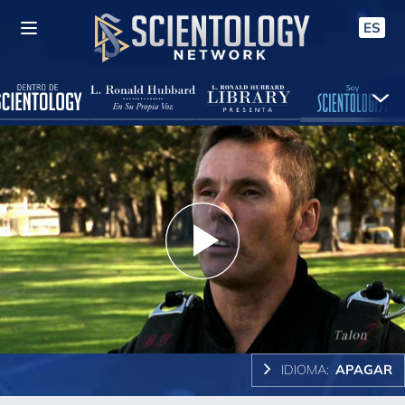
ES
Play
Video
IDIOMA:
APAGAR