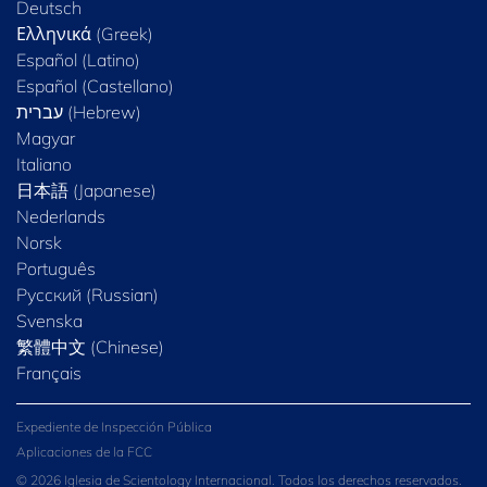
Deutsch
Ελληνικά (Greek)
Español (Latino)
Español (Castellano)
Magyar
Italiano
日本語 (Japanese)
Nederlands
Norsk
Português
Русский (Russian)
Svenska
繁體中文 (Chinese)
Français
Expediente de Inspección Pública
Aplicaciones de la FCC
© 2026 Iglesia de Scientology Internacional. Todos los derechos reservados.