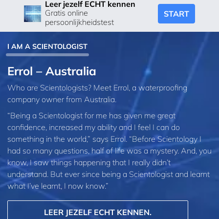
Leer jezelf ECHT kennen
Gratis online
START
persoonlijkheidstest
I AM A SCIENTOLOGIST
Errol – Australia
Who are Scientologists? Meet Errol, a waterproofing
company owner from Australia.
“Being a Scientologist for me has given me great
confidence, increased my ability and I feel I can do
something in the world,” says Errol. “Before Scientology I
had so many questions, half of life was a mystery. And, you
know, I saw things happening that I really didn’t
understand. But ever since being a Scientologist and learnt
what I’ve learnt, I now know.”
LEER JEZELF ECHT KENNEN.