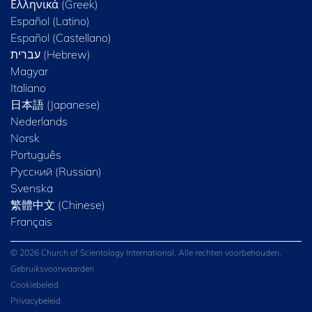
Ελληνικά (Greek)
Español (Latino)
Español (Castellano)
Magyar
Italiano
日本語 (Japanese)
Nederlands
Norsk
Português
Русский (Russian)
Svenska
繁體中文 (Chinese)
Français
© 2026 Church of Scientology International. Alle rechten voorbehouden.
Gebruiksvoorwaarden
Cookiebeleid
Privacybeleid