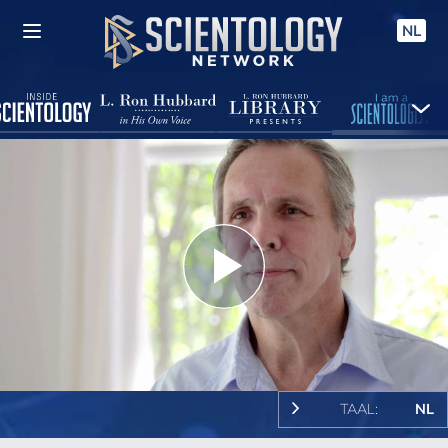
NL
Play
Video
TAAL:
NL