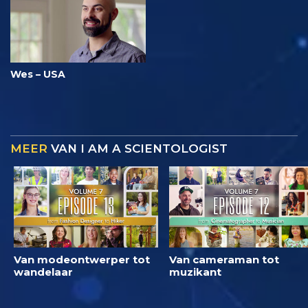
Wes – USA
MEER
VAN I AM A SCIENTOLOGIST
Van modeontwerper tot
Van cameraman tot
wandelaar
muzikant