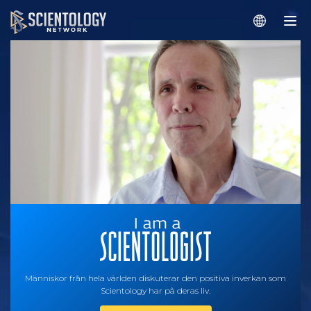
Människor från hela världen diskuterar den positiva inverkan som
Scientology har på deras liv.