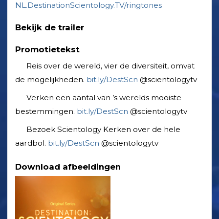
NL.DestinationScientology.TV/ringtones
Bekijk de trailer
Promotietekst
Reis over de wereld, vier de diversiteit, omvat
de mogelijkheden. ‎
bit.ly/DestScn
‎@scientologytv
Verken een aantal van ’s werelds mooiste
bestemmingen. ‎
bit.ly/DestScn
‎@scientologytv
Bezoek Scientology Kerken over de hele
aardbol. ‎
bit.ly/DestScn
‎@scientologytv
Download afbeeldingen