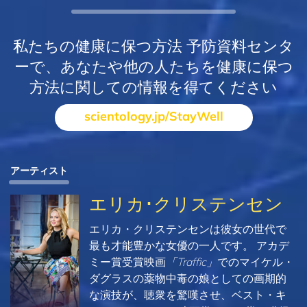
私たちの健康に保つ方法 予防資料センタ
ーで、あなたや他の人たちを健康に保つ
方法に関しての情報を得てください
scientology.jp/StayWell
アーティスト
エリカ･クリステンセン
エリカ・クリステンセンは彼女の世代で
最も才能豊かな女優の一人です。 アカデ
ミー賞受賞映画
「Traffic」
でのマイケル・
ダグラスの薬物中毒の娘としての画期的
な演技が、聴衆を驚嘆させ、ベスト・キ