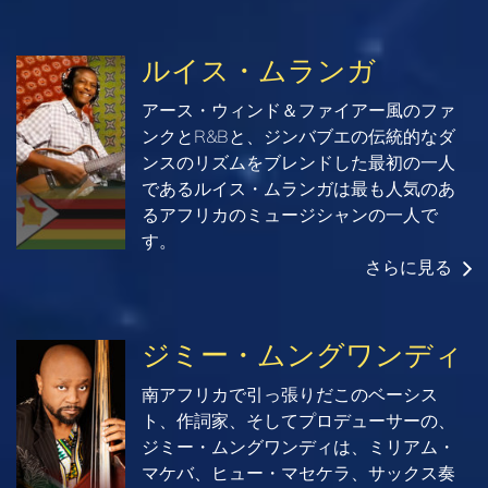
ルイス・ムランガ
アース・ウィンド＆ファイアー風のファ
ンクとR&Bと、ジンバブエの伝統的なダ
ンスのリズムをブレンドした最初の一人
であるルイス・ムランガは最も人気のあ
るアフリカのミュージシャンの一人で
す。
さらに見る
ジミー・ムングワンディ
南アフリカで引っ張りだこのベーシス
ト、作詞家、そしてプロデューサーの、
ジミー・ムングワンディは、ミリアム・
マケバ、ヒュー・マセケラ、サックス奏