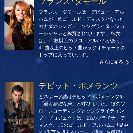
フランス･ダモール
フランス・ダモールは、デビュー・アル
バムが一躍ゴールド・ディスクとなった
カナダのシンガー・ソングライター/ミュ
ージシャンと称賛されています。 彼女
は、12枚以上のソロ・アルバムがあり、
40曲以上のヒット曲がラジオチャートの
トップに入っています。
さらに見る
デビッド・ポメランツ
ビルボード
誌はデビッド・ポメランツを
「最も繊細な声」
と呼びました。 彼のソ
ロ・レコーディングとソングライティン
グ・プロジェクトは、22のプラチナ・デ
ィスク、18のゴールド・アルバム…世界中
で4千万を超えるレコード販売...を獲得し