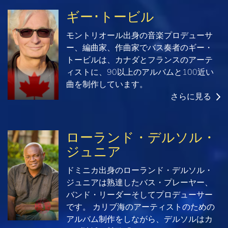
ギー･トービル
モントリオール出身の音楽プロデューサ
ー、編曲家、作曲家でバス奏者のギー・
トービルは、カナダとフランスのアーテ
ィストに、90以上のアルバムと100近い
曲を制作しています。
さらに見る
ローランド・デルソル・
ジュニア
ドミニカ出身のローランド・デルソル・
ジュニアは熟達したバス・プレーヤー、
バンド・リーダーそしてプロデューサー
です。 カリブ海のアーティストのための
アルバム制作をしながら、デルソルはカ