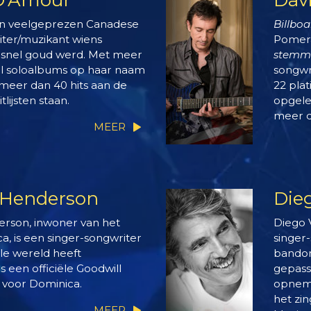
en veelgeprezen Canadese
Billboa
iter/muzikant wiens
Pomer
snel goud werd. Met meer
stemm
al soloalbums op haar naam
songwr
eer dan 40 hits aan de
22 pla
tlijsten staan.
opgele
meer d
MEER
 Henderson
Die
rson, inwoner van het
Diego 
a, is een singer-songwriter
singer
le wereld heeft
bandon
 een officiële Goodwill
gepass
voor Dominica.
opneme
het zi
MEER