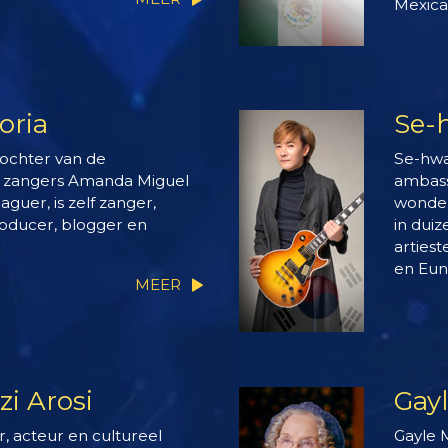
Mexica
oria
Se-
dochter van de
Se-hwa
e zangers Amanda Miguel
ambass
guer, is zelf zanger,
wonder
roducer, blogger en
in dui
artiest
en Eun
MEER
i Arosi
Gay
, acteur en cultureel
Gayle 