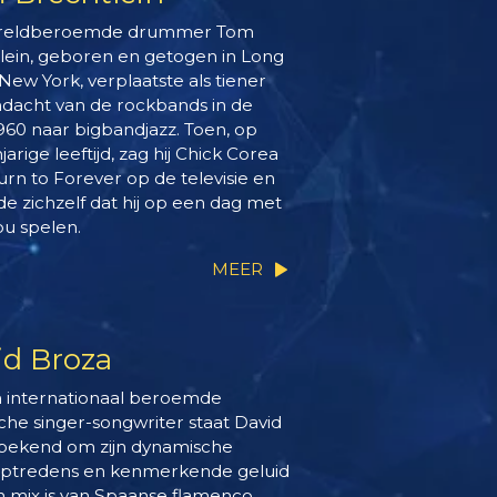
reldberoemde drummer Tom
lein, geboren en getogen in Long
 New York, verplaatste als tiener
andacht van de rockbands in de
1960 naar bigbandjazz. Toen, op
jarige leeftijd, zag hij Chick Corea
urn to Forever op de televisie en
e zichzelf dat hij op een dag met
u spelen.
MEER
id Broza
n internationaal beroemde
sche singer-songwriter staat David
bekend om zijn dynamische
optredens en kenmerkende geluid
n mix is van Spaanse flamenco,