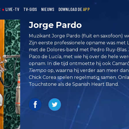
S
LIVE-TV
TV-GIDS
NIEUWS
DOWNLOAD DE
APP
Jorge Pardo
Muzikant Jorge Pardo (fluit en saxofoon) w
Zijn eerste professionele opname was met L
met de Dolores-band met Pedro Ruy-Blas.
Paco de Lucía, met wie hij over de hele we
opnam. In die tijd ontmoette hij ook Cama
Tiempo
op, waarna hij verder aan meer da
Chick Corea spelen regelmatig samen. Onla
Touchstone als de Spanish Heart Band.