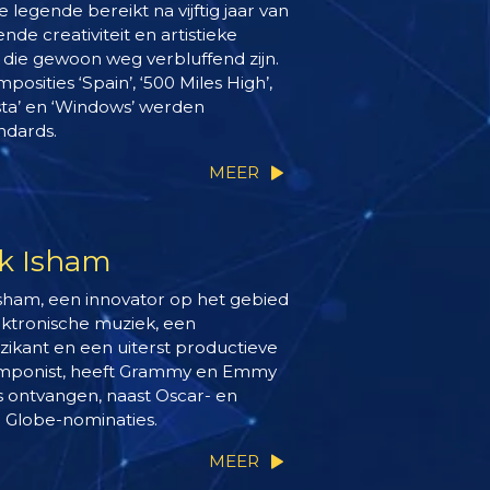
 legende bereikt na vijftig jaar van
de creativiteit en artistieke
 die gewoon weg verbluffend zijn.
mposities ‘Spain’, ‘500 Miles High’,
esta’ en ‘Windows’ werden
ndards.
MEER
k Isham
sham, een innovator op het gebied
ektronische muziek, een
zikant en een uiterst productieve
mponist, heeft Grammy en Emmy
 ontvangen, naast Oscar- en
 Globe-nominaties.
MEER