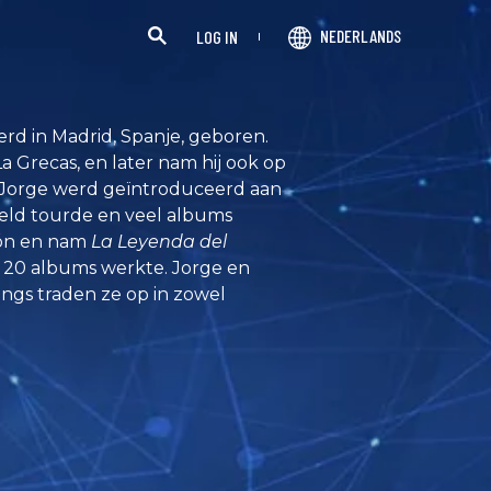
NEDERLANDS
LOG IN
erd in Madrid, Spanje, geboren.
a Grecas, en later nam hij ook op
 Jorge werd geïntroduceerd aan
reld tourde en veel albums
rón en nam
La Leyenda del
n 20 albums werkte. Jorge en
ngs traden ze op in zowel