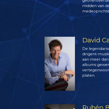
georiënteerde 
midden van de
medeoprichte
David C
De legendaris
dirigent-muzi
aan meer dan 
albums gewerk
vertegenwoord
platen.
Rubén B