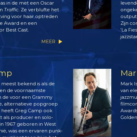
as in de met een Oscar
levende
lm
Traffic
. Ze verblufte het
ongeken
tving voor haar optreden
output
e Award en een
Zijn co
r Best Cast.
‘La Fi
jazzsta
MEER
amp
Mar
 meest bekend is als de
Mark I
t en de voornaamste
van el
an de voor een Grammy
jazzmu
, alternatieve popgroep
filmco
 heeft Greg Camp ook
Awards
als producer en solo-
Golden
 in 1967 geboren in West
rnië, was een ervaren punk-