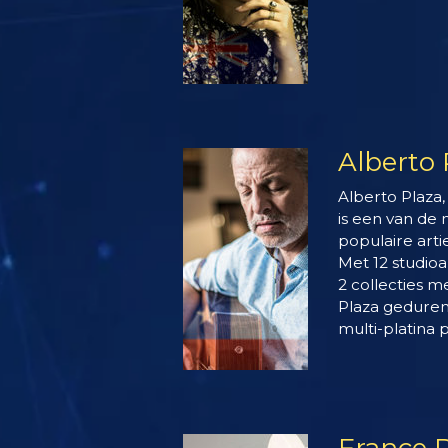
Alberto 
Alberto Plaza, 
is een van de
populaire arti
Met 12 studioa
2 collecties m
Plaza gedurend
multi-platina 
France 