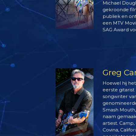
Michael Dougl
gekroonde fi
publiek en on
een MTV Movi
SAG Award voo
Greg C
Hoewel hij het
eerste gitaris
songwriter v
genomineerde
Smash Mouth,
naam gemaakt 
artiest. Camp,
Covina, Califo