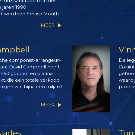
muzikant toen hij in het
 jaren 1990
r werd van Smash Mouth.
MEER
ampbell
Vinn
che componist-arrangeur-
De leg
kant David Campbell heeft
Colaiut
450 gouden en platina
geboor
t, die een totale verkoop
waarbij
igen van bijna een miljard
profes
MEER
lades
Tom