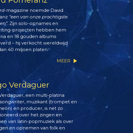
rd
-magazine noemde David
anz
“een van onze prachtigste
en”
. Zijn solo-opnames en
iting-projecten hebben hem
tina en 18 gouden albums
verd – hij verkocht wereldwijd
an 40 miljoen platen.
MEER
go Verdaguer
Verdaguer, een multi-platina
-songwriter, muzikant (trompet en
eon) en producer, is net zo
ioneerd over het zingen en
n van latin-popmuziek als over
ngen en opnemen van folk en