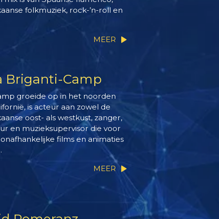
aanse folkmuziek, rock-’n-roll en
.
MEER
a Briganti-Camp
amp groeide op in het noorden
ifornië, is acteur aan zowel de
aanse oost- als westkust, zanger,
eur en muzieksupervisor die voor
 onafhankelijke films en animaties
.
MEER
id Pomeranz