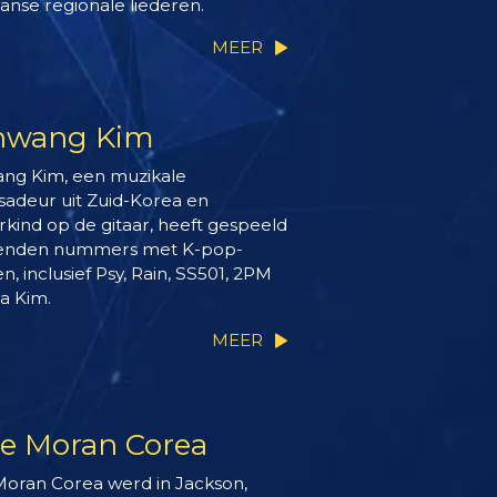
anse regionale liederen.
MEER
hwang Kim
ng Kim, een muzikale
adeur uit Zuid-Korea en
kind op de gitaar, heeft gespeeld
zenden nummers met K-pop-
en, inclusief Psy, Rain, SS501, 2PM
a Kim.
MEER
le Moran Corea
Moran Corea werd in Jackson,