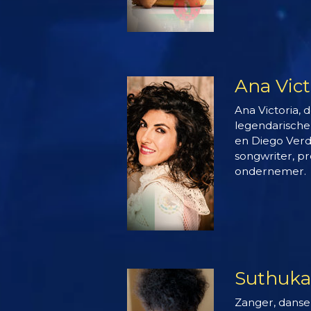
Ana Vict
Ana Victoria, 
legendarisch
en Diego Verda
songwriter, p
ondernemer.
Suthukaz
Zanger, danser