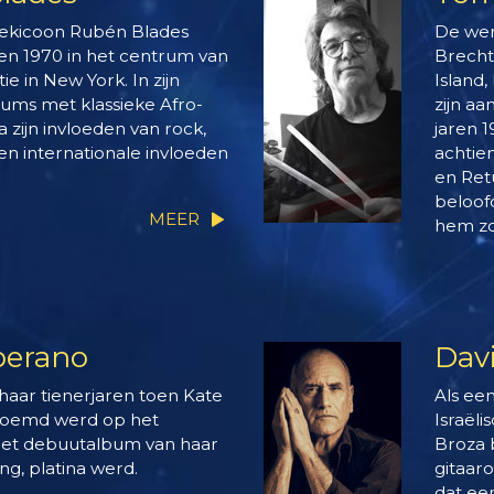
iekicoon Rubén Blades
De we
ren 1970 in het centrum van
Brecht
ie in New York. In zijn
Island,
bums met klassieke Afro-
zijn a
 zijn invloeden van rock,
jaren 
n en internationale invloeden
achtien
en Ret
beloofd
MEER
hem zo
berano
Dav
haar tienerjaren toen Kate
Als ee
oemd werd op het
Israëli
et debuutalbum van haar
Broza 
ing, platina werd.
gitaar
dat ee