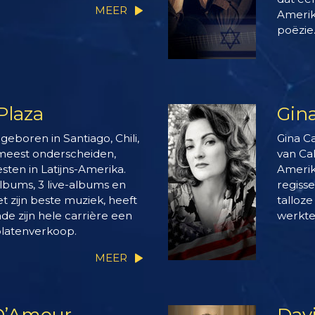
MEER
Amerik
poëzie
Plaza
Gin
geboren in Santiago, Chili,
Gina C
 meest onderscheiden,
van Cal
esten in Latijns-Amerika.
Amerik
lbums, 3 live-albums en
regiss
et zijn beste muziek, heeft
talloze
e zijn hele carrière een
werkte
platenverkoop.
MEER
D’Amour
Dav