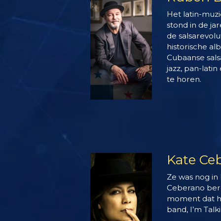
Het latin-muz
stond in de ja
de salsarevolut
historische al
Cubaanse salsa
jazz, pan-lati
te horen.
Kate Ce
Ze was nog in 
Ceberano ber
moment dat h
band, I’m Talk