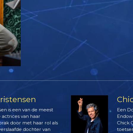
ristensen
Chi
sen is een van de meest
Een Do
 actrices van haar
Endowm
brak door met haar rol als
Chick 
verslaafde dochter van
toetse