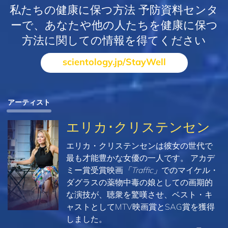
私たちの健康に保つ方法 予防資料センタ
ーで、あなたや他の人たちを健康に保つ
方法に関しての情報を得てください
scientology.jp/StayWell
アーティスト
エリカ･クリステンセン
エリカ・クリステンセンは彼女の世代で
最も才能豊かな女優の一人です。 アカデ
ミー賞受賞映画
「Traffic」
でのマイケル・
ダグラスの薬物中毒の娘としての画期的
な演技が、聴衆を驚嘆させ、ベスト・キ
ャストとしてMTV映画賞とSAG賞を獲得
しました。