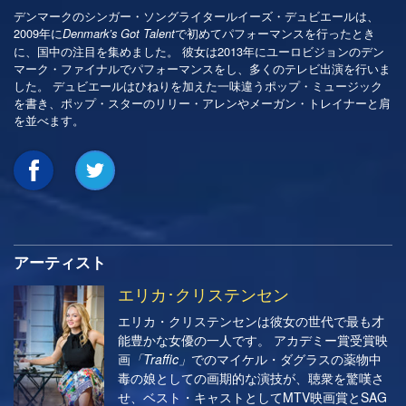
デンマークのシンガー・ソングライタールイーズ・デュビエールは、
2009年に
で初めてパフォーマンスを行ったとき
Denmark’s Got Talent
に、国中の注目を集めました。 彼女は2013年にユーロビジョンのデン
マーク・ファイナルでパフォーマンスをし、多くのテレビ出演を行いま
した。 デュビエールはひねりを加えた一味違うポップ・ミュージック
を書き、ポップ・スターのリリー・アレンやメーガン・トレイナーと肩
を並べます。
アーティスト
エリカ･クリステンセン
エリカ・クリステンセンは彼女の世代で最も才
能豊かな女優の一人です。 アカデミー賞受賞映
画
「Traffic」
でのマイケル・ダグラスの薬物中
毒の娘としての画期的な演技が、聴衆を驚嘆さ
せ、ベスト・キャストとしてMTV映画賞とSAG