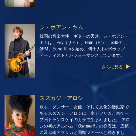
シ・ホアン・キム
韓国の音楽大使、ギターの天才、シ・ホアン・
キムは、Psy（サイ）、Rain（ピ）、SS501、
2PM、Euna Kimを始め、何千人ものKポップ・
アーティストとパフォーマンスしています。
さらに見る
スズカジ・アロシ
歌手、ダンサー、女優、そして文化的活動家で
あるスズカジ・アロシは、南アフリカ、東ケー
プ州トランスケイのカラで生まれました。 アロ
シの初のアルバム
「Oshakati」
の発表は、広範
に及ぶ南アフリカと国際ツアーへと続きまし