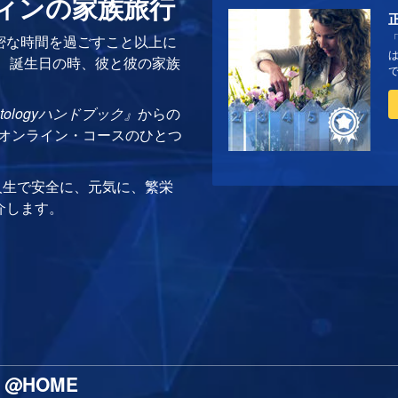
ティンの家族旅行
密な時間を過ごすこと以上に
ら、誕生日の時、彼と彼の家族
！
ntologyハンドブック』
からの
ogyオンライン・コースのひとつ
人生で安全に、元気に、繁栄
介します。
@HOME