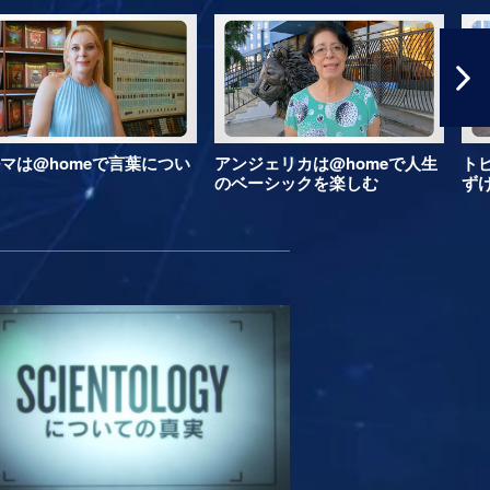
マは@homeで言葉につい
アンジェリカは@homeで人生
ト
のベーシックを楽しむ
ず