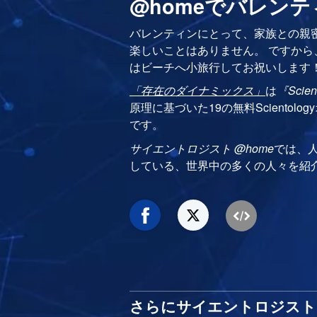
@homeでバレン
バレンティンにとって、家族との親
楽しいことはありません。 ですか
はビーチへ小旅行してお祝いします
「存在のダイナミックス」
は
『Scie
原理に基づいた19の無料Scientol
です。
サイエントロジスト @home
では、
している、世界中の多くの人々を紹
さらにサイエントロジスト 