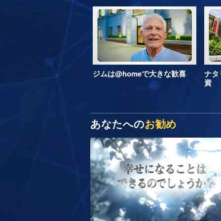
ジムは@homeで大きな歓喜
ナタ
資
あなたへの
お勧め