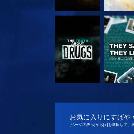
観る
観る
観る
観る
お気に入りにすばや
[ページの表示]から[+]を選択して