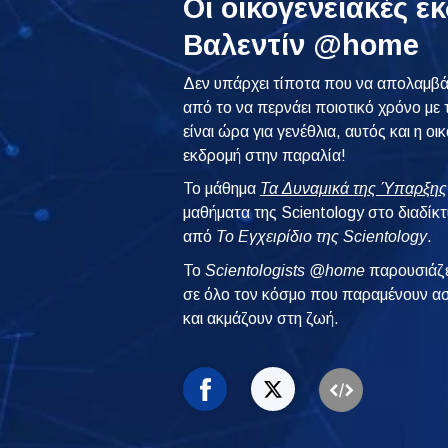
Οι οικογενειακές ε
Βαλεντίν @home
Δεν υπάρχει τίποτα που να απολαμβά
από το να περνάει ποιοτικό χρόνο με τ
είναι ώρα για γενέθλια, αυτός και η οι
εκδρομή στην παραλία!
Το μάθημα
Τα Δυναμικά της Ύπαρξης
μαθήματα της Scientology στο διαδίκ
από
Το Εγχειρίδιο της Scientology
.
To
Scientologists @home
παρουσιάζε
σε όλο τον κόσμο που παραμένουν ασ
και ακμάζουν στη ζωή.