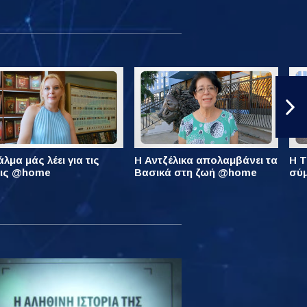
λμα μάς λέει για τις
Η Αντζέλικα απολαμβάνει τα
Η Τ
εις @home
Βασικά στη ζωή @home
σύ