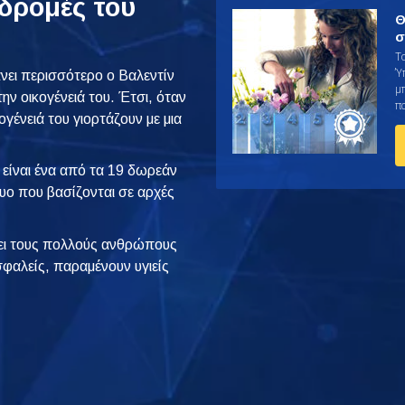
κδρομές του
Θ
σ
Τ
Ύ
νει περισσότερο ο Βαλεντίν
μ
ην οικογένειά του. Έτσι, όταν
π
κογένειά του γιορτάζουν με μια
είναι ένα από τα 19 δωρεάν
τυο που βασίζονται σε αρχές
ι τους πολλούς ανθρώπους
φαλείς, παραμένουν υγιείς