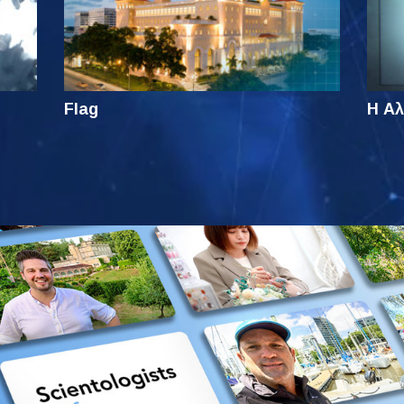
Flag
Η Αλ