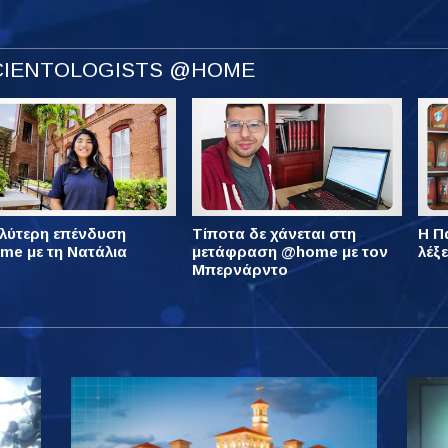
SCIENTOLOGISTS @HOME
λύτερη επένδυση
Τίποτα δε χάνεται στη
Η Πά
e με τη Νατάλια
μετάφραση @home με τον
λέξ
Μπερνάρντο