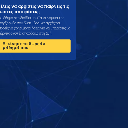
έλεις να αρχίσεις να παίρνεις τις
ωστές αποφάσεις;
ο μάθημα στο διαδίκτυο «Τα Δυναμικά της
παρξης» θα σου δώσει βασικές αρχές που
πορείς να χρησιμοποιήσεις για να μπορέσεις να
αίρνεις σωστές αποφάσεις στη ζωή.
Ξεκίνησε το δωρεάν
μάθημά σου