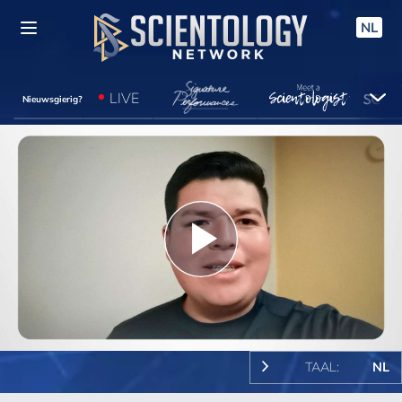
NL
LIVE
Nieuwsgierig?
Play
Video
TAAL:
NL