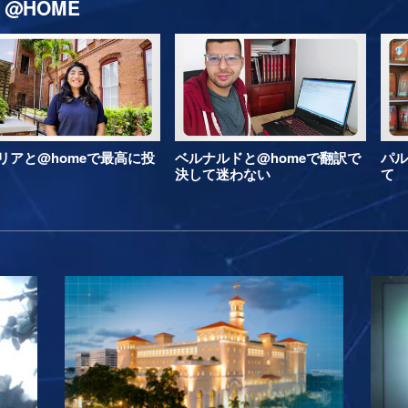
@HOME
リアと@homeで最高に投
ベルナルドと@homeで翻訳で
パル
決して迷わない
て