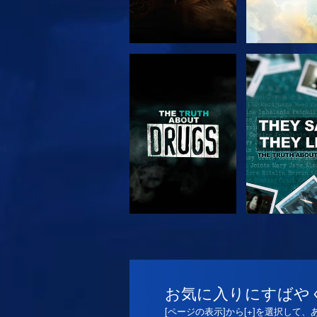
観る
観る
観る
観る
お気に入りにすばや
[ページの表示]から[+]を選択して