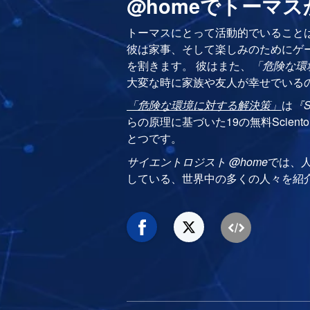
@homeでトーマ
トーマスにとって活動的でいること
彼は家事、そして楽しみのためにゲ
を割きます。 彼はまた、
「危険な環
大変な時に家族や友人が幸せでいる
「危険な環境に対する解決策」
は
『S
らの原理に基づいた19の無料Scient
とつです。
サイエントロジスト @home
では、
している、世界中の多くの人々を紹