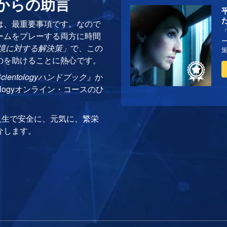
スからの助言
は、最重要事項です。なので
ームをプレーする両方に時間
境に対する解決策」
で、この
のを助けることに熱心です。
cientologyハンドブック』
か
ologyオンライン・コースのひ
人生で安全に、元気に、繁栄
介します。