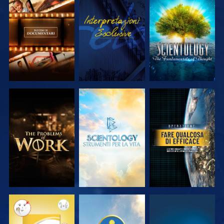
ESPLORA LE
GUARDA
ESPLORA LE
SERIE
SERIE
ESPLORA LE
ESPLORA LE
GUARDA
SERIE
SERIE
GUARDA
GUARDA
GUARDA