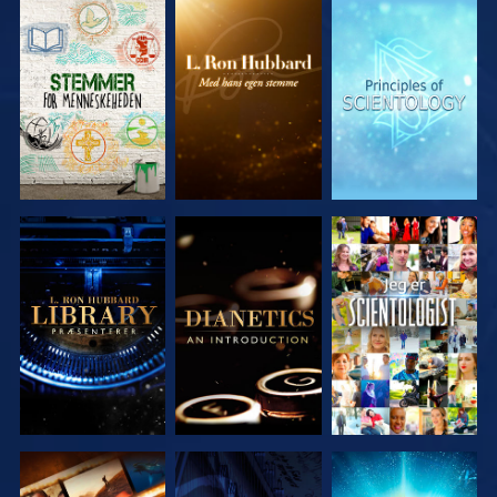
UDFORSK
UDFORSK
UDFORSK
SERIEN
SERIEN
SERIEN
UDFORSK
UDFORSK
SE
SERIEN
SERIEN