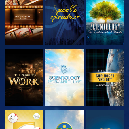
UDFORSK
SE
UDFORSK
SERIEN
SERIEN
UDFORSK
UDFORSK
SE
SERIEN
SERIEN
SE
SE
SE