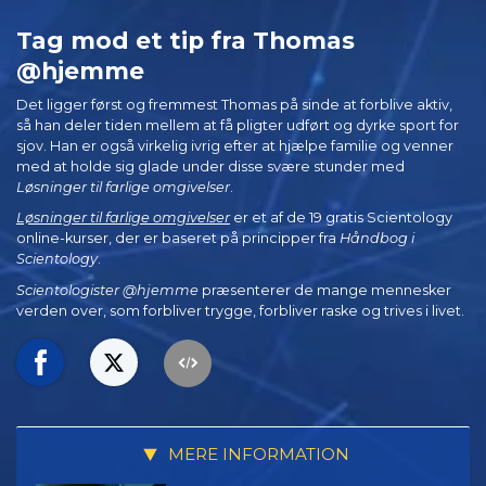
Tag mod et tip fra Thomas
@hjemme
Det ligger først og fremmest Thomas på sinde at forblive aktiv,
så han deler tiden mellem at få pligter udført og dyrke sport for
sjov. Han er også virkelig ivrig efter at hjælpe familie og venner
med at holde sig glade under disse svære stunder med
Løsninger til farlige omgivelser
.
Løsninger til farlige omgivelser
er et af de 19 gratis Scientology
online-kurser, der er baseret på principper fra
Håndbog i
Scientology
.
Scientologister @hjemme
præsenterer de mange mennesker
verden over, som forbliver trygge, forbliver raske og trives i livet.
MERE INFORMATION