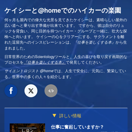
ケイシーと@homeでのハイカーの楽園
何ヶ月も屋内での偉大な光景を見てきたケイシーは、素晴らしい屋外の
広い道へと乗り出す準備が出来ています。 ですから、彼は自分のリュ
ックを背負い、同じ目的を持つハイカー・グループと一緒に、壮大な探
検へと向います。 ケイシーの心をクリアーにする、サクラメントを離
れた逗留先へのインスピレーションは、
から生
『仕事を楽しくする本』
まれました。
日常世界のためのScientologyツールと、人生の喜びを取り戻す画期的な
プロセスを
で発見してください。
『仕事を楽しくする本』
では、人生で安全に、元気に、繁栄してい
サイエントロジスト @home
る、世界中の多くの人々を紹介します。
詳しい情報
仕事に奮起していますか？