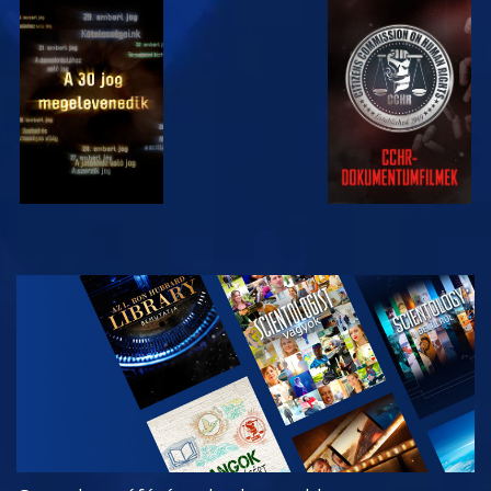
MŰSORNÉZÉS
MŰSORNÉZÉS
MŰSORNÉZÉS
MŰSORNÉZÉS
A SOROZAT
RÉSZEI