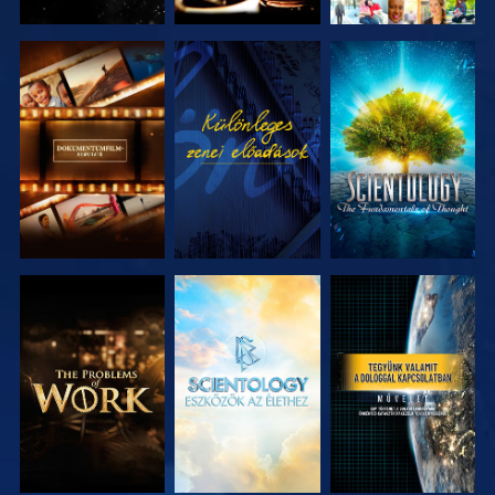
A SOROZAT
MŰSORNÉZÉS
A SOROZAT
RÉSZEI
RÉSZEI
A SOROZAT
A SOROZAT
MŰSORNÉZÉS
RÉSZEI
RÉSZEI