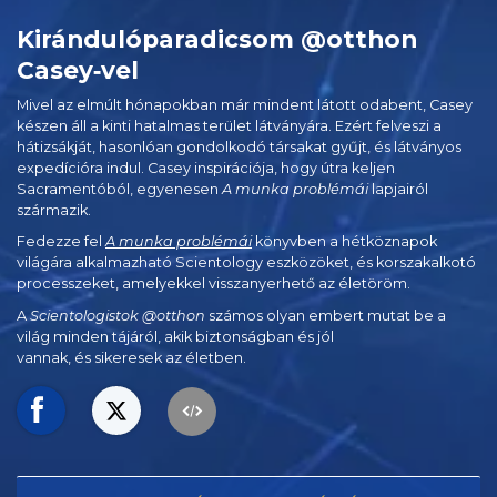
Kirándulóparadicsom @otthon
Casey‑vel
Mivel az elmúlt hónapokban már mindent látott odabent, Casey
készen áll a kinti hatalmas terület látványára. Ezért felveszi a
hátizsákját, hasonlóan gondolkodó társakat gyűjt, és látványos
expedícióra indul. Casey inspirációja, hogy útra keljen
Sacramentóból, egyenesen
A munka problémái
lapjairól
származik.
Fedezze fel
A munka problémái
könyvben a hétköznapok
világára alkalmazható Scientology eszközöket, és korszakalkotó
processzeket, amelyekkel visszanyerhető az életöröm.
A
Scientologistok @otthon
számos olyan embert mutat be a
világ minden tájáról, akik biztonságban és jól
vannak, és sikeresek az életben.