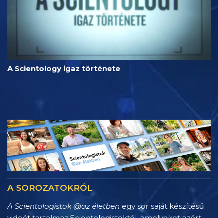
A Scientology igaz története
A SOROZATOKRÓL
A Scientologistok @az életben
egy sor saját készítésű
videót tartalmaz Scientologistoktól, amelyeket azért