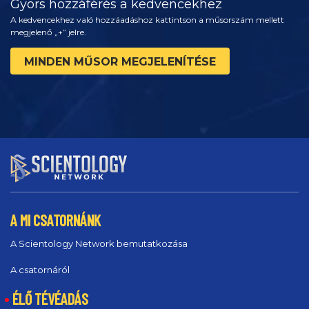
Gyors hozzáférés a kedvencekhez
A kedvencekhez való hozzáadáshoz kattintson a műsorszám mellett
megjelenő „+” jelre.
MINDEN MŰSOR MEGJELENÍTÉSE
A MI CSATORNÁNK
A Scientology Network bemutatkozása
A csatornáról
ÉLŐ TÉVÉADÁS