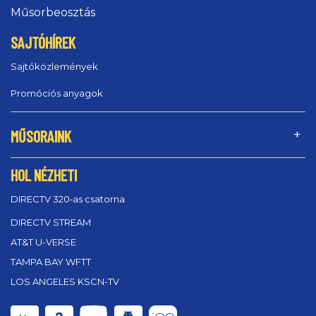
Műsorbeosztás
SAJTÓHÍREK
Sajtóközlemények
Promóciós anyagok
MŰSORAINK
HOL NÉZHETI
DIRECTV 320‑as csatorna
DIRECTV STREAM
AT&T U-VERSE
TAMPA BAY WFTT
LOS ANGELES KSCN-TV