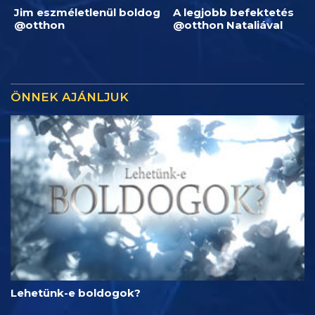
Jim eszméletlenül boldog
A legjobb befektetés
@otthon
@otthon Nataliával
ÖNNEK AJÁNLJUK
Lehetünk-e boldogok?