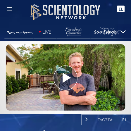
EL
LIVE
Έχεις περιέργεια;
Play
Video
ΓΛΩΣΣΑ:
EL