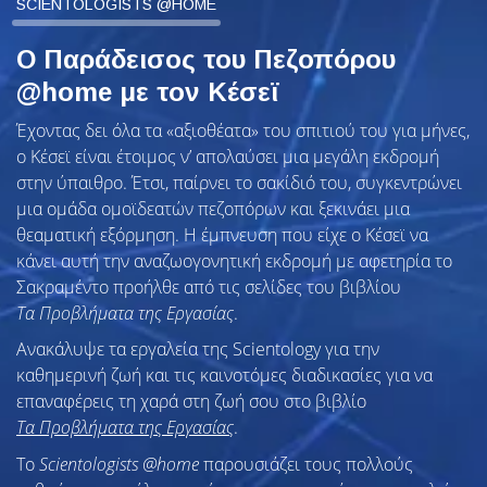
SCIENTOLOGISTS @HOME
Ο Παράδεισος του Πεζοπόρου
@home με τον Κέσεϊ
Έχοντας δει όλα τα «αξιοθέατα» του σπιτιού του για μήνες,
ο Κέσεϊ είναι έτοιμος ν’ απολαύσει μια μεγάλη εκδρομή
στην ύπαιθρο. Έτσι, παίρνει το σακίδιό του, συγκεντρώνει
μια ομάδα ομοϊδεατών πεζοπόρων και ξεκινάει μια
θεαματική εξόρμηση. Η έμπνευση που είχε ο Κέσεϊ να
κάνει αυτή την αναζωογονητική εκδρομή με αφετηρία το
Σακραμέντο προήλθε από τις σελίδες του βιβλίου
Τα Προβλήματα της Εργασίας
.
Ανακάλυψε τα εργαλεία της Scientology για την
καθημερινή ζωή και τις καινοτόμες διαδικασίες για να
επαναφέρεις τη χαρά στη ζωή σου στο βιβλίο
Τα Προβλήματα της Εργασίας
.
To
Scientologists @home
παρουσιάζει τους πολλούς