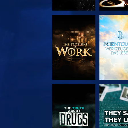
SERIE
ANSEH
ENTDECKEN
ANSEHEN
ANSEH