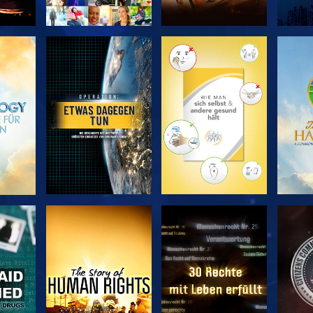
EN
SERIE
SERIE
ENTDECKEN
ENTDECKEN
EN
EN
ANSEHEN
ANSEHEN
A