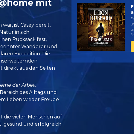
 @home mit
F
a
E
un
ar, ist Casey bereit,
u
Natur in sich
fi
inen Rucksack fest,
gesinnter Wanderer und
lären Expedition. Die
einserweiternden
 direkt aus den Seiten
leme der Arbeit
Bereich des Alltags und
em Leben wieder Freude
rt die vielen Menschen auf
it, gesund und erfolgreich