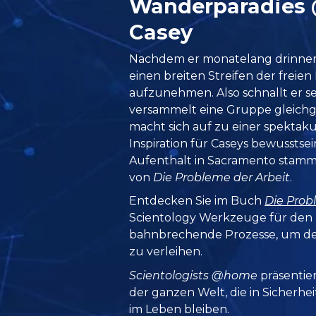
Wander­paradies
Casey
Nachdem er monatelang drinnen w
einen breiten Streifen der freien 
aufzunehmen. Also schnallt er se
versammelt eine Gruppe gleich
macht sich auf zu einer spektaku
Inspiration für Caseys bewussts
Aufenthalt in Sacramento stammt
von
Die Probleme der Arbeit
.
Entdecken Sie im Buch
Die Prob
Scientology Werkzeuge für den 
bahnbrechende Prozesse, um d
zu verleihen.
Scientologists @home
präsentie
der ganzen Welt, die in Sicherhe
im Leben bleiben.