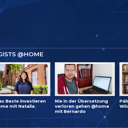
GISTS @HOME
as Beste investieren
Nie in der Übersetzung
Pál
me mit Natalia
verloren gehen @home
Wö
mit Bernardo