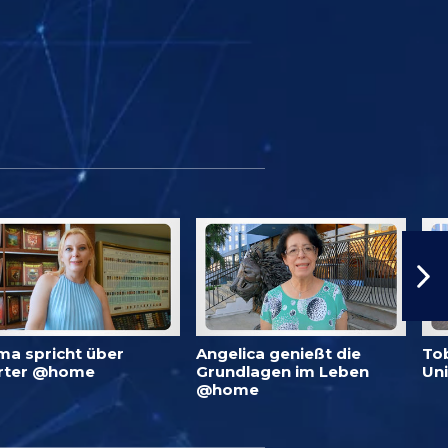
ma spricht über
Angelica genießt die
To
rter @home
Grundlagen im Leben
Un
@home