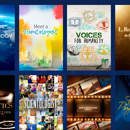
SERIE
SERIE
KEN
ENTDECKEN
ENTDECKEN
EN