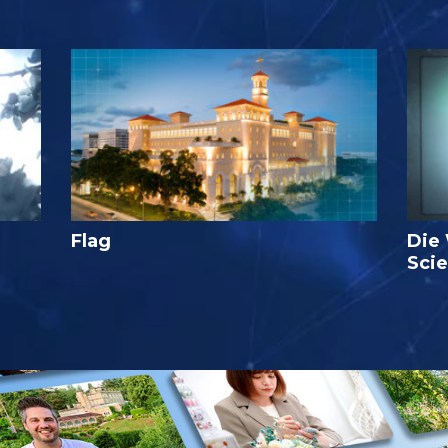
Flag
Die
Sci