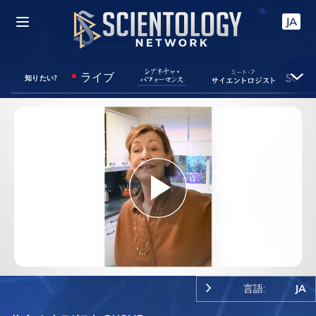
JA
ライブ
知りたい?
Play
Video
言語:
JA