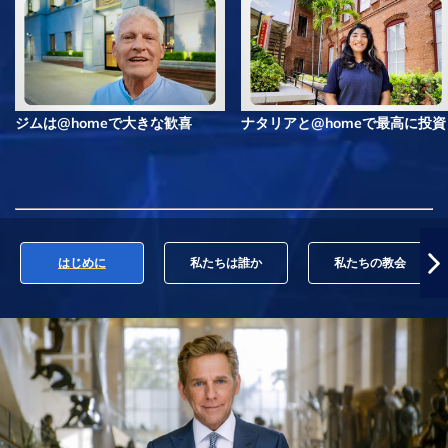
ジムは@homeで大きな歓喜
ナタリアと@homeで最高に投資
はじめに
私たちは誰か
私たちの教会