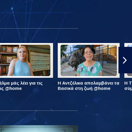
λμα μάς λέει για τις
Η Αντζέλικα απολαμβάνει τα
Η Τ
εις @home
Βασικά στη ζωή @home
σύ