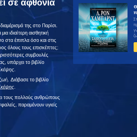
εί σε αφθονία
Θ
π
Σ
π
διαμέρισμά της στο Παρίσι.
γ
μια ιδιαίτερη αισθητική
ζ
ο στα έπιπλα όσο και στις
ρος όλους τους επισκέπτες;
ερισσότερες συμβουλές
ας, υπάρχει το βιβλίο
 Σκέψης
.
 ζωή. Διάβασε το βιβλίο
 Σκέψης
.
ι τους πολλούς ανθρώπους
φαλείς, παραμένουν υγιείς