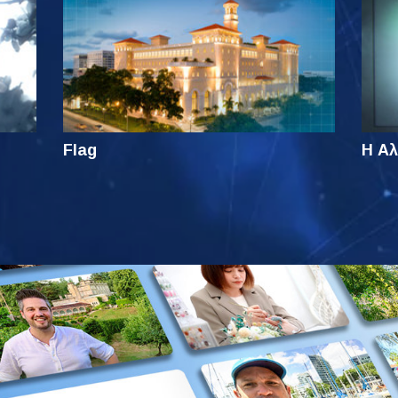
Flag
Η Αλ