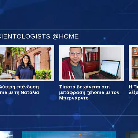
SCIENTOLOGISTS @HOME
λύτερη επένδυση
Τίποτα δε χάνεται στη
Η Πά
e με τη Νατάλια
μετάφραση @home με τον
λέξ
Μπερνάρντο