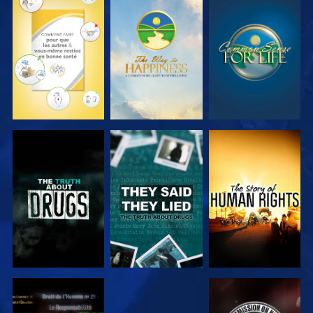
REGARDER
REGARDER
REGARDER
REGARDER
REGARDER
REGARDER