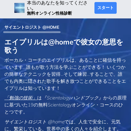
本当のあなたを知ってくださ
スタート
い｡
無料オンライン性格診断
サイエントロジスト @HOME
エイプリルは@homeで彼女の意思を
歌う
ボーカル・コーチのエイプリルは、あることに確信を持っ
ています…誰もが歌う方法を学ぶことができる！ いくつか
の簡単なテクニックを習得…そして練習…することで、誰
でも内奥に隠された歌手を解き放つことができることをエ
イプリルは知っています！
「勉強の技術」
は
『Scientologyハンドブック』
からの原理
に基づいた19の無料Scientologyオンライン・コースのひ
とつです。
サイエントロジスト @home
では、人生で安全に、元気
に、繁栄している、世界中の多くの人々を紹介します。