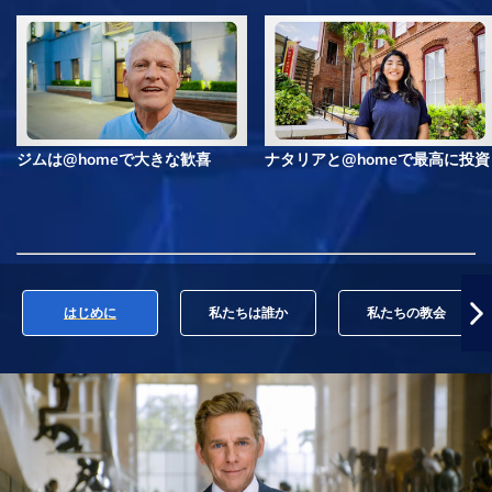
ジムは@homeで大きな歓喜
ナタリアと@homeで最高に投資
はじめに
私たちは誰か
私たちの教会