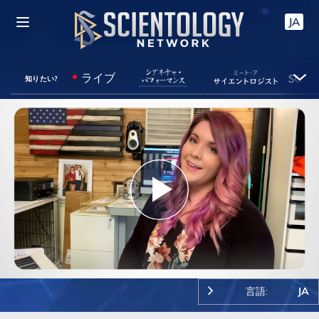
JA
ライブ
知りたい?
Play
Video
言語:
JA