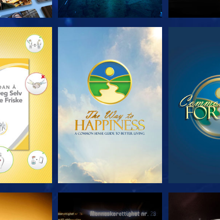
 SERIEN
SE
S
E
SE
S