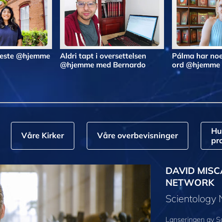
 beste @hjemme
Aldri tapt i oversettelsen
Pálma har noe
@hjemme med Bernardo
ord @hjemme
Hu
Våre Kirker
Våre overbevisninger
pr
DAVID MISC
NETWORK
Scientology
Lanseringen av S