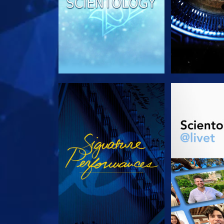
SE
UTFORSK