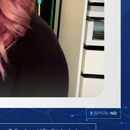
SPRÅK:
NO