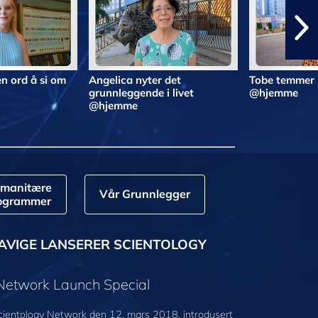
n ord å si om
Angelica nyter det
Tobe temmer 
grunnleggende i livet
@hjemme
@hjemme
manitære
Vår Grunnlegger
ogrammer
AVIGE LANSERER SCIENTOLOGY
 Network Launch Special
cientology Network den 12. mars 2018, introdusert