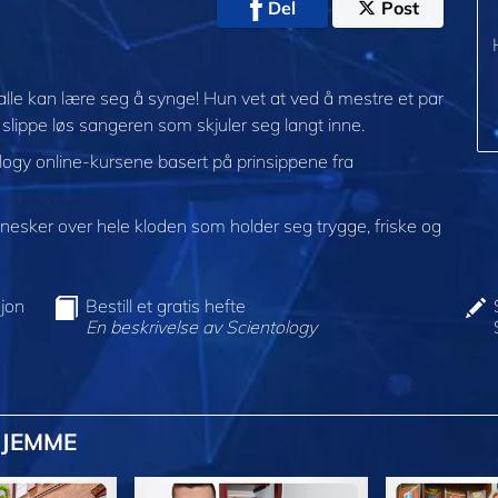
Del
Post
lle kan lære seg å synge! Hun vet at ved å mestre et par
slippe løs sangeren som skjuler seg langt inne.
ology online-kursene basert på prinsippene fra
sker over hele kloden som holder seg trygge, friske og
jon
Bestill et gratis hefte
En beskrivelse av Scientology
HJEMME