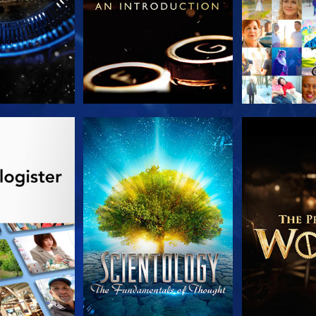
 SERIEN
SE
UTFORSK