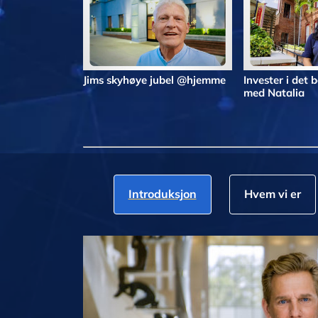
Jims skyhøye jubel @hjemme
Invester i det
med Natalia
Introduksjon
Hvem vi er