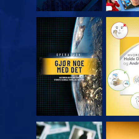
UTFORSK SERIEN
UTFORSK
SE
S