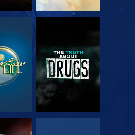
E
SE
E
SE