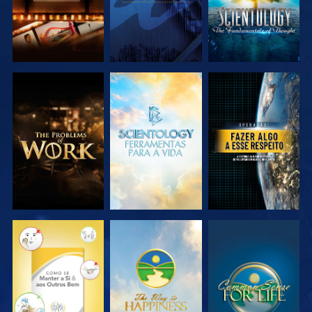
EXPLORAR A
EXPLORAR A
VER
SÉRIE
SÉRIE
VER
VER
VER