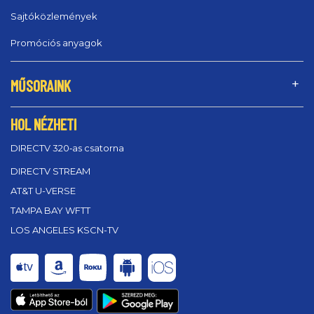
Sajtóközlemények
Promóciós anyagok
MŰSORAINK
HOL NÉZHETI
DIRECTV 320‑as csatorna
DIRECTV STREAM
AT&T U-VERSE
TAMPA BAY WFTT
LOS ANGELES KSCN-TV