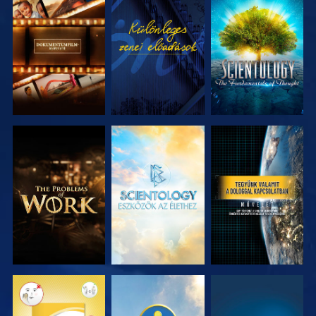
A SOROZAT
MŰSORNÉZÉS
A SOROZAT
RÉSZEI
RÉSZEI
A SOROZAT
A SOROZAT
MŰSORNÉZÉS
RÉSZEI
RÉSZEI