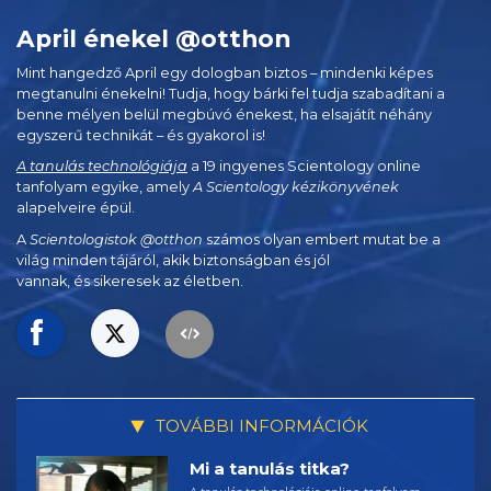
April énekel @otthon
Mint hangedző April egy dologban biztos – mindenki képes
megtanulni énekelni! Tudja, hogy bárki fel tudja szabadítani a
benne mélyen belül megbúvó énekest, ha elsajátít néhány
egyszerű technikát – és gyakorol is!
A tanulás technológiája
a 19 ingyenes Scientology online
tanfolyam egyike, amely
A Scientology kézikönyvének
alapelveire épül.
A
Scientologistok @otthon
számos olyan embert mutat be a
világ minden tájáról, akik biztonságban és jól
vannak, és sikeresek az életben.
TOVÁBBI INFORMÁCIÓK
Mi a tanulás titka?