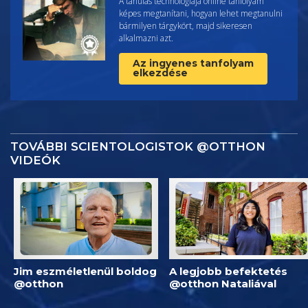
A tanulás technológiája online tanfolyam
képes megtanítani, hogyan lehet megtanulni
bármilyen tárgykört, majd sikeresen
alkalmazni azt.
Az ingyenes tanfolyam
elkezdése
TOVÁBBI SCIENTOLOGISTOK @OTTHON
VIDEÓK
Jim eszméletlenül boldog
A legjobb befektetés
@otthon
@otthon Nataliával