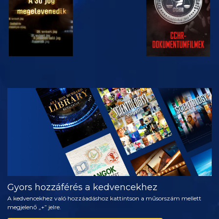
MŰSORNÉZÉS
A SOROZAT
RÉSZEI
Gyors hozzáférés a kedvencekhez
A kedvencekhez való hozzáadáshoz kattintson a műsorszám mellett
megjelenő „+” jelre.