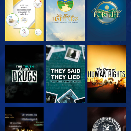
MŰSORNÉZÉS
MŰSORNÉZÉS
MŰSORNÉZÉS
MŰSORNÉZÉS
MŰSORNÉZÉS
MŰSORNÉZÉS
MŰSORNÉZÉS
MŰSORNÉZÉS
MŰSORNÉZÉS