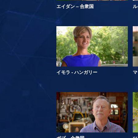
エイダン – 合衆国
ル
イモラ - ハンガリー
マ
ボブ – 合衆国
ツ