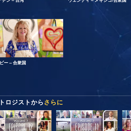
ビー – 合衆国
トロジストから
さらに