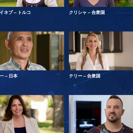
イネプ – トルコ
クリシャ – 合衆国
一 – 日本
テリー – 合衆国