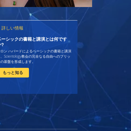
詳しい情報
ベーシックの書籍と講演とは何です
か?
. ロン ハバードによるベーシックの書籍と講演
、Scientology教会の完全なる自由へのブリッ
ジの基盤を形成します。
もっと知る