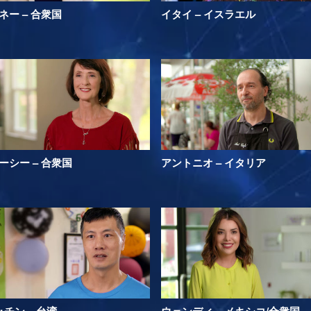
ネー – 合衆国
イタイ – イスラエル
ーシー – 合衆国
アントニオ – イタリア
･チン – 台湾
ウェンディ – メキシコ/合衆国