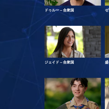
ドゥルー – 合衆国
ゼ
ジェイド – 合衆国
盛