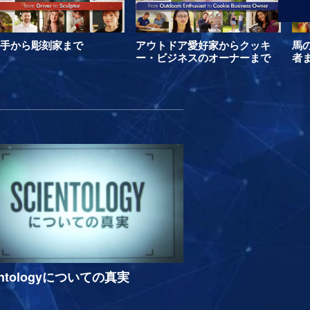
手から彫刻家まで
アウトドア愛好家からクッキ
馬
ー・ビジネスのオーナーまで
者
entologyについての真実