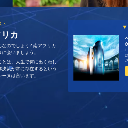
スト
フリカ
なのでしょう? 南アフリカ
L
ヌに会いましょう。
は
ことは、人生で何に出くわし
解決策が常に存在するという
レーヌは言います。