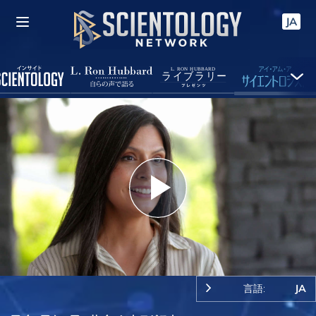
JA
Play
Video
言語:
JA