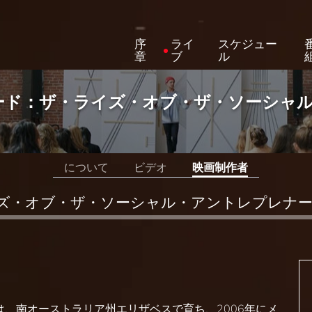
序
ライ
スケジュー
章
ブ
ル
ード：ザ・ライズ・オブ・ザ・ソーシャ
について
ビデオ
映画制作者
ズ・オブ・ザ・ソーシャル・アントレプレナ
、南オーストラリア州エリザベスで育ち、2006年にメ