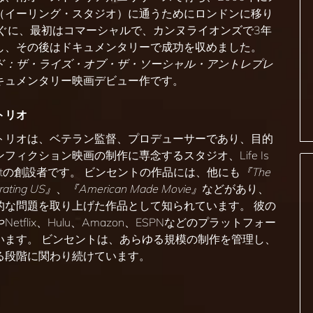
（イーリング・スタジオ）に通うためにロンドンに移り
すぐに、最初はコマーシャルで、カンヌライオンズで3年
受賞し、その後はドキュメンタリーで成功を収めました。
ド：ザ・ライズ・オブ・ザ・ソーシャル・アントレプレ
キュメンタリー映画デビュー作です。
トリオ
トリオは、ベテラン監督、プロデューサーであり、目的
フィクション映画の制作に専念するスタジオ、Life Is
tainmentの創設者です。 ビンセントの作品には、他にも
『The
rating US』
、
『American Made Movie』
などがあり、
的な問題を取り上げた作品として知られています。 彼の
tflix、Hulu、Amazon、ESPNなどのプラットフォー
います。 ビンセントは、あらゆる規模の制作を管理し、
る段階に関わり続けています。