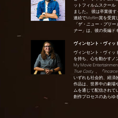
ットフィルムスクール
ました。 彼は卒業後
連続でMofilm賞を
「ザ・ニュー・ブリー
ナー」
は、彼の長編ド
ヴィンセント・ヴィッ
ヴィンセント・ヴィッ
を持ち、心を動かすノン
My Movie Enter
True Cost』
、
『Incarce
いずれも社会的、経済
作品は、世界中の劇場やNe
ムを通じて配信されて
創作プロセスのあらゆ