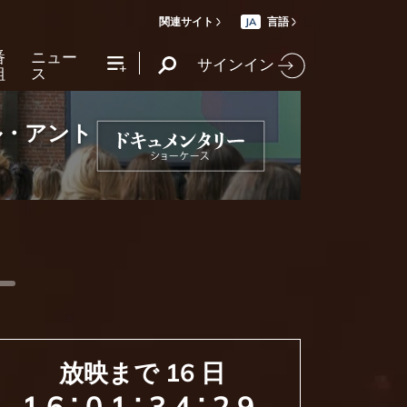
関連サイト
言語
JA
番
ニュー
サインイン
組
ス
ル・アント
ー
放映まで
16
日
:
:
:
16
01
34
27