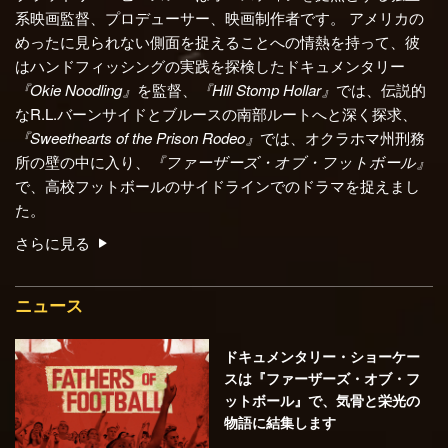
系映画監督、プロデューサー、映画制作者です。 アメリカの
めったに見られない側面を捉えることへの情熱を持って、彼
はハンドフィッシングの実践を探検したドキュメンタリー
『Okie Noodling』
を監督、
『Hill Stomp Hollar』
では、伝説的
なR.L.バーンサイドとブルースの南部ルートへと深く探求、
『Sweethearts of the Prison Rodeo』
では、オクラホマ州刑務
所の壁の中に入り、
『ファーザーズ・オブ・フットボール』
で、高校フットボールのサイドラインでのドラマを捉えまし
た。
さらに見る
ニュース
ドキュメンタリー・ショーケー
スは『ファーザーズ・オブ・フ
ットボール』で、気骨と栄光の
物語に結集します