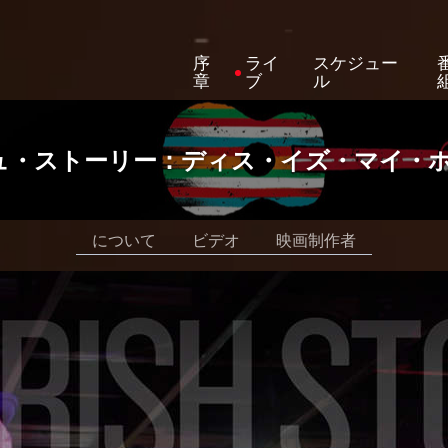
序
ライ
スケジュー
章
ブ
ル
ュ・ストーリー：ディス・イズ・マイ・
について
ビデオ
映画制作者