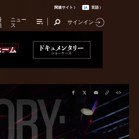
関連サイト
言語
JA
番
ニュー
サインイン
組
ス
ホーム