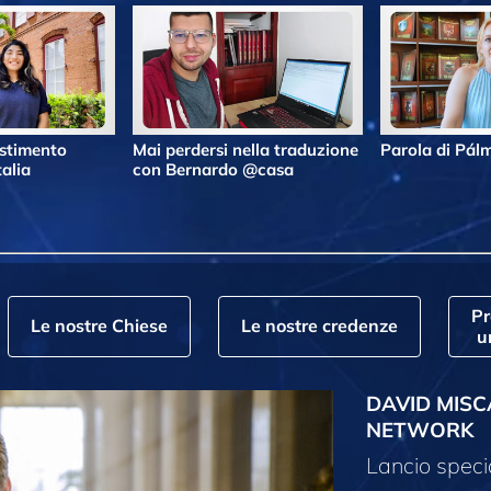
estimento
Mai perdersi nella traduzione
Parola di Pá
alia
con Bernardo @casa
P
Le nostre Chiese
Le nostre credenze
u
DAVID MISC
NETWORK
Lancio speci