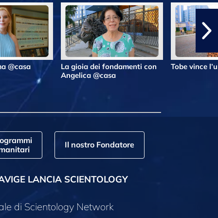
lma @casa
La gioia dei fondamenti con
Tobe vince l’
Angelica @casa
rogrammi
Il nostro Fondatore
manitari
AVIGE LANCIA SCIENTOLOGY
ale di Scientology Network