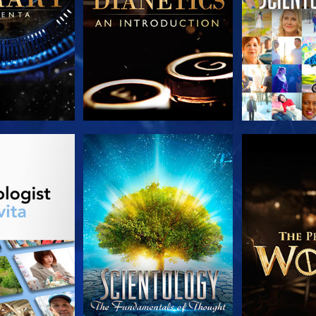
LE SERIE
GUARDA
ESPLORA 