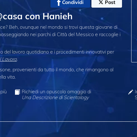
Condividi
Post
@casa con Hanieh
lice? Beh, ovunque nel mondo si trovi questa giovane di
passeggiando nei parchi di Città del Messico e raccoglie i
do del lavoro quotidiano e i procedimenti innovativi per
l Lavoro
.
one, provenienti da tutto il mondo, che rimangono al
la vita.
 più
Richiedi un opuscolo omaggio di
I
Una Descrizione di Scientology
S