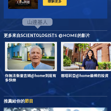
瞭解更多
SCIENTOLOGIST
更多來自
S @HOME的影片
你無法衡量吉姆@home到底有
娜塔莉亞@home最棒的投資
多快樂
節目
推薦給你的