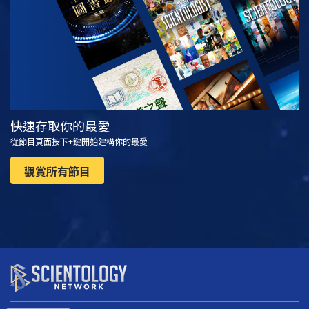
快速存取你的最愛
從節目頁面按下+鍵開始建構你的最愛
觀賞所有節目