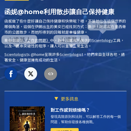
函妮@home利用散步讓自己保持健康
函妮做了些什麼好讓自己保持健康和快樂呢？嗯，不論她位在這個世界的
哪個角落，這個在伊朗出生的美女已經找到方式：散步！她目前在墨西哥
市的公園散步，而她所得到的回報就是幸福健康。
親自探索在
《工作的問題》
中，為今日職場所提供的
Scientology
工具，
以及一連串突破性的程序，讓人可以重返正常生活。
Scientologist
s @home
呈現許多
Scientologist
，他們來自全球各地，過
著安全、健康並擁有成功的生活。
更多訊息
對工作感到煩燥嗎？
發現高階原則和法則，可以解答工作的每一個
問題，幫助你迎接各種挑戰。