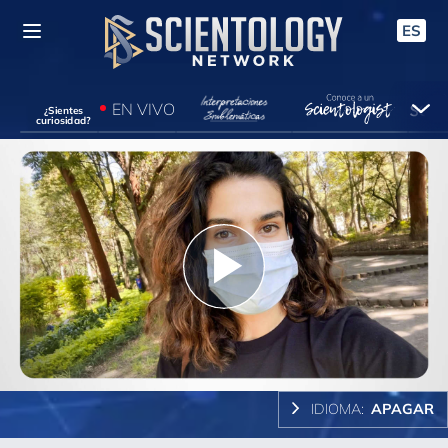
ES
EN VIVO
¿Sientes
curiosidad?
Play
Video
IDIOMA:
APAGAR