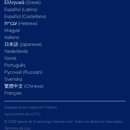
Ελληνικά (Greek)
Español (Latino)
Español (Castellano)
Magyar
Italiano
日本語 (Japanese)
Nederlands
Norsk
Português
Русский (Russian)
Svenska
繁體中文 (Chinese)
Français
Expediente de Inspección Pública
Aplicaciones de la FCC
© 2026 Iglesia de Scientology Internacional. Todos los derechos reservados.
Términos de Uso