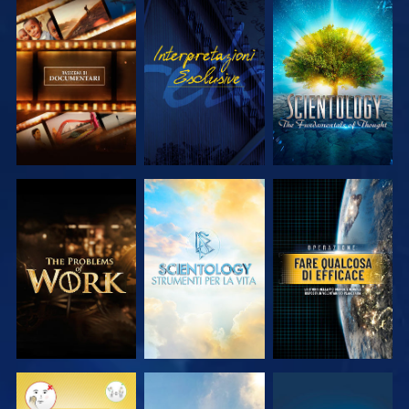
ESPLORA LE
GUARDA
ESPLORA LE
SERIE
SERIE
ESPLORA LE
ESPLORA LE
GUARDA
SERIE
SERIE