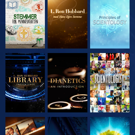
UTFORSK
UTFORSK
UTFORSK
SERIEN
SERIEN
SERIEN
UTFORSK
UTFORSK
SE
SERIEN
SERIEN
UTFORSK
SE
UTFORSK