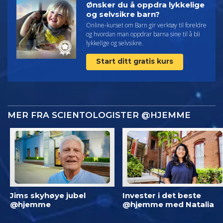
Ønsker du å oppdra lykkelige
og selvsikre barn?
Online-kurset om Barn gir verktøy til foreldre
og hvordan man oppdrar barna sine til å bli
lykkelige og selvsikre.
Start ditt gratis kurs
MER FRA SCIENTOLOGISTER @HJEMME
Jims skyhøye jubel
Invester i det beste
@hjemme
@hjemme med Natalia