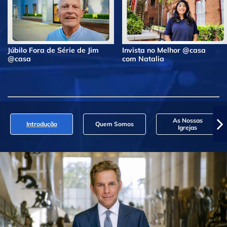
Júbilo Fora de Série de Jim
Invista no Melhor @casa
@casa
com Natalia
As Nossas
Introdução
Quem Somos
Igrejas