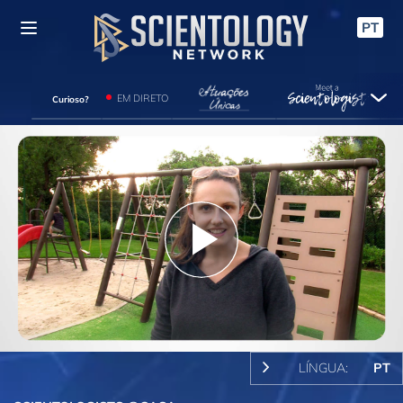
PT
EM DIRETO
Curioso?
Play
Video
LÍNGUA:
PT