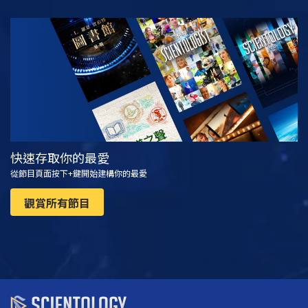
觀看
探索系列節目
快速存取你的最愛
從節目頁面按下+鍵開始建構你的最愛
觀賞所有節目