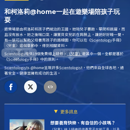
和柯洛莉@home一起在遊樂場陪孩子玩
耍
遊樂場是由柯洛莉和孩子們統治的王國。她陪兒子賽跑、攀爬和跳躍，而
且沒有放水。她之後喘口氣，讓寶貝女兒趴在肩膀上，讓她好好睡一覺。
有一張可以幫助父母養育孩子的路線圖，你可以在
《
Scientology
手冊》
〈兒童〉這個章節中，得到相關資料。
Scientology
提供19個免費線上研修，
《兒童》
是其中一個，全都是基於
《
Scientology
手冊》
中的原則。
Scientologist
s @home
呈現許多
Scientologist
，他們來自全球各地，過
著安全、健康並擁有成功的生活。
更多訊息
想要養育快樂、有自信的小孩嗎？
《兒童》線上研修提供養育子女的工具；以及