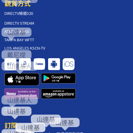
觀賞方式
DIRECTV頻道320
DIRECTV STREAM
AT&T U-VERSE
TAMPA BAY WFTT
LOS ANGELES KSCN-TV
回饋
訂閱