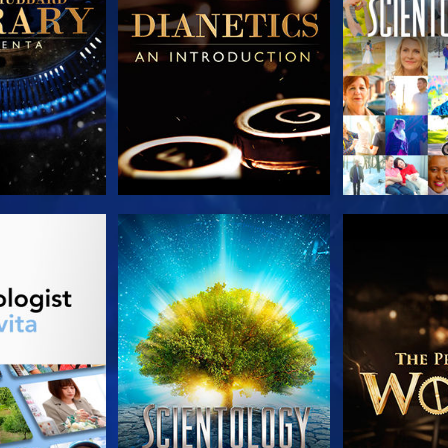
LE SERIE
GUARDA
ESPLORA 