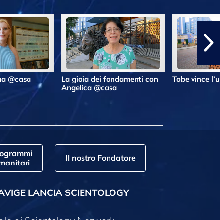
lma @casa
La gioia dei fondamenti con
Tobe vince l’
Angelica @casa
rogrammi
Il nostro Fondatore
manitari
AVIGE LANCIA SCIENTOLOGY