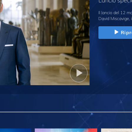
Lancio speci
Il lancio del 12 
David Miscavige, i
Ripr