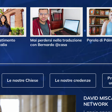
estimento
Mai perdersi nella traduzione
Parola di Pá
alia
con Bernardo @casa
P
Le nostre Chiese
Le nostre credenze
u
DAVID MISC
NETWORK