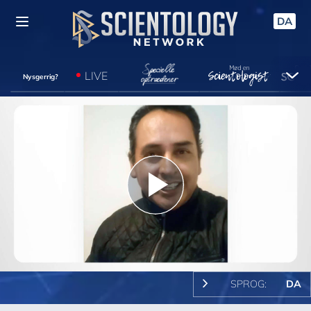
DA
LIVE
Nysgerrig?
Play
Video
SPROG:
DA