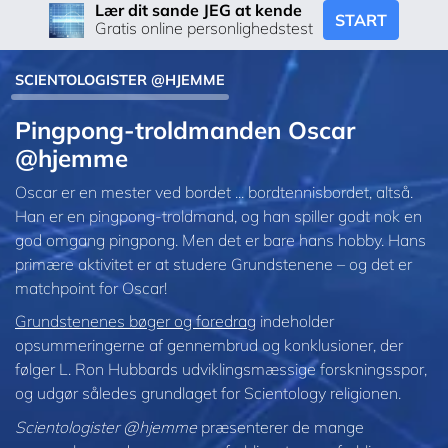
Lær dit sande JEG at kende
START
Gratis online personlighedstest
SCIENTOLOGISTER @HJEMME
Pingpong-troldmanden Oscar
@hjemme
Oscar er en mester ved bordet ... bordtennisbordet, altså.
Han er en pingpong-troldmand, og han spiller godt nok en
god omgang pingpong. Men det er bare hans hobby. Hans
primære aktivitet er at studere Grundstenene – og det er
matchpoint for Oscar!
Grundstenenes bøger og foredrag
indeholder
opsummeringerne af gennembrud og konklusioner, der
følger L. Ron Hubbards udviklingsmæssige forskningsspor,
og udgør således grundlaget for Scientology religionen.
Scientologister @hjemme
præsenterer de mange