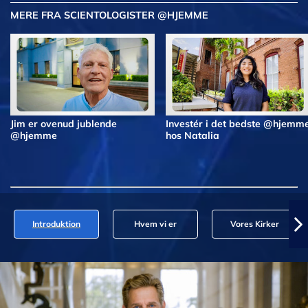
MERE FRA SCIENTOLOGISTER @HJEMME
Jim er ovenud jublende
Investér i det bedste @hjemm
@hjemme
hos Natalia
Introduktion
Hvem vi er
Vores Kirker