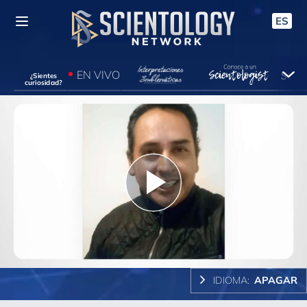
ES
EN VIVO
¿Sientes
curiosidad?
Play
Video
IDIOMA:
APAGAR