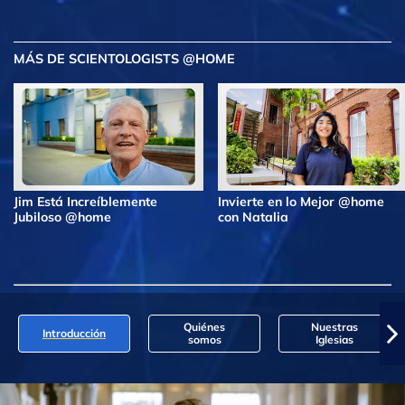
MÁS DE SCIENTOLOGISTS @HOME
Jim Está Increíblemente
Invierte en lo Mejor @home
Jubiloso @home
con Natalia
Quiénes
Nuestras
Introducción
somos
Iglesias