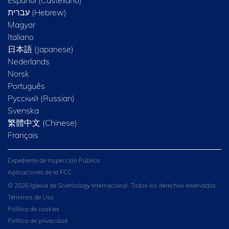
Español (Castellano)
Magyar
Italiano
日本語 (Japanese)
Nederlands
Norsk
Português
Русский (Russian)
Svenska
繁體中文 (Chinese)
Français
Expediente de Inspección Pública
Aplicaciones de la FCC
© 2026 Iglesia de Scientology Internacional. Todos los derechos reservados.
Términos de Uso
Política de cookies
Política de privacidad