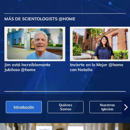
MÁS DE SCIENTOLOGISTS @HOME
Jim está Increíblemente
Invierte en lo Mejor @home
Jubiloso @home
con Natalia
Quiénes
Nuestras
Introducción
Somos
Iglesias