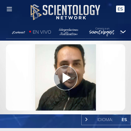
ES
EN VIVO
¿Curioso?
Play
Video
IDIOMA:
ES